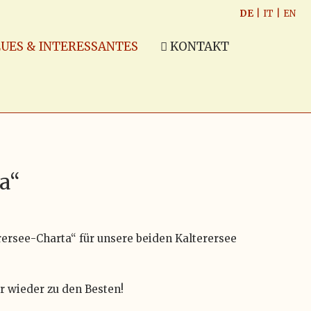
DE
|
IT
|
EN
UES & INTERESSANTES
KONTAKT
a“
ersee-Charta“ für unsere beiden Kalterersee
r wieder zu den Besten!